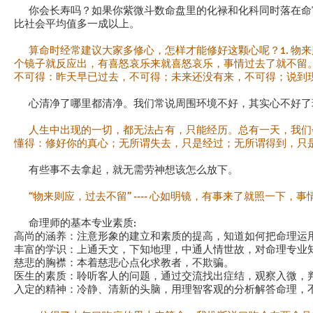
你会长寿吗？如果你紫微斗数命盘里的化禄和化科同时落在命
比社会平均值多一成以上。
算命时经常建议大家多修心，怎样才能修好这颗心呢？1. 物
个镜子就反应出，有喜怒哀乐来就喜怒哀乐，事情过去了就不留。
不可得：昨天早已过去，不可得；未来还没有来，不可得；说到
心清净了哪里都清净。我们常说周围环境不好，其实心不好了
人生中出现的一切，都无法占有，只能经历。总有一天，我们
懂得：修好你的真心；无所谓失去，只是经过；无所谓得到，只
有些事不去拿起，就无需劳神想该怎么放下。
“物来则应，过去不留” ---- 心如明镜，有事来了就照一下，
命理师的基本专业素质:
高尚的涵养：注意形象的建立和素质的提高，知道如何把命理运
丰富的学识：上通天文，下知地理，中通人情世故，对命理专业
慈悲的胸襟：本着慈悲心点化求教者，不欺骗。
医生的素质：聆听客人的问题，通过交流找出症结，观察入微，
入定的精神：冷静、清新的头脑，用理智客观的分析解答命理，