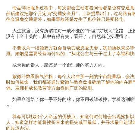
命盘详批服务过程中，每次都会主动看看问命者是否有交通意
然后建议把那个月定为“交通安全月”，上班提早出门，过马路有
往会避免交通意外，如果事故还是发生了也往往只是受轻伤。
人生旅途，没有所谓绝对一成不变的“平坦”或“坎坷”之路，正
没有十全十美的，其中有得有失，看开了，自然就心安理得了。
不要以为一结婚双方就会自动变成恩爱夫妻，犹如插秧未必等
溉。婚姻是需要经营与付出的，“从此公主与王子过上了幸福和快乐的日
成为你的贵人，应该是一个命理师的努力方向。
紫微斗数看脾气性格：每个人出生那一刻的宇宙能量场，会决
时如何掩饰，我们都能通过紫微斗数命盘准确地了解他的内在脾
偶、雇佣和成长教育等方面得到广泛的应用。
如果命运给了你一手不好的牌，你不用破罐破摔。拿着这副牌
功。
算命可以找出个人命运的优缺点，知道何时何地会出现挫折以
人，知道怎样才能将挫折带来的损失减至最低，并寻求最佳进退
的改运办法。