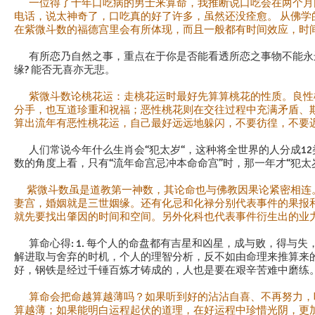
一位得了十年口吃病的男士来算命，我推断说口吃会在两个月
电话，说太神奇了，口吃真的好了许多，虽然还没痊愈。 从佛学
在紫微斗数的福德宫里会有所体现，而且一般都有时间效应，时
有所恋乃自然之事，重点在于你是否能看透所恋之事物不能永远
缘? 能否无喜亦无悲。
紫微斗数论桃花运：走桃花运时最好先算算桃花的性质。良性
分手，也互道珍重和祝福；恶性桃花则在交往过程中充满矛盾、
算出流年有恶性桃花运，自己最好远远地躲闪，不要彷徨，不要
人们常说今年什么生肖会“犯太岁“，这种将全世界的人分成1
数的角度上看，只有“流年命宫忌冲本命命宫”时，那一年才“犯太
紫微斗数虽是道教第一神数，其论命也与佛教因果论紧密相连
妻宫，婚姻就是三世姻缘。还有化忌和化禄分别代表事件的果报和
就先要找出肇因的时间和空间。另外化科也代表事件衍生出的业
算命心得: 1. 每个人的命盘都有吉星和凶星，成与败，得与失，
解进取与舍弃的时机，个人的理智分析，反不如由命理来推算来的客
好，钢铁是经过千锤百炼才铸成的，人也是要在艰辛苦难中磨练
算命会把命越算越薄吗？如果听到好的沾沾自喜、不再努力，
算越薄；如果能明白运程起伏的道理，在好运程中珍惜光阴，更