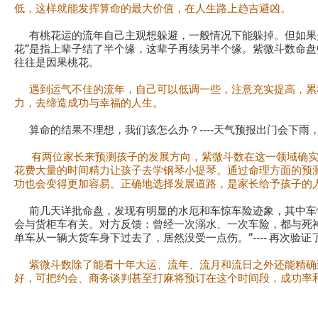
低，这样就能发挥算命的最大价值，在人生路上趋吉避凶。
有桃花运的流年自己主观想躲避，一般情况下能躲掉。但如果是
花”是指上辈子结了半个缘，这辈子再续另半个缘。紫微斗数命
往往是因果桃花。
遇到运气不佳的流年，自己可以低调一些，注意充实提高，累
力，去缔造成功与幸福的人生。
算命的结果不理想，我们该怎么办？----天气预报出门会下雨
有两位家长来预测孩子的发展方向，紫微斗数在这一领域确实
花费大量的时间精力让孩子去学钢琴小提琴。通过命理方面的预
功也会变得更加容易。正确地选择发展道路，是家长给予孩子的
前几天详批命盘，发现有明显的水厄和车惊车险迹象，其中车
会与货柜车有关。对方反馈：曾经一次溺水、一次车险，都与死
单车从一辆大货车身下过去了，居然没受一点伤。”---- 再次验
紫微斗数除了能看十年大运、流年、流月和流日之外还能精确
好，可把约会、商务谈判甚至打麻将预订在这个时间段，成功率