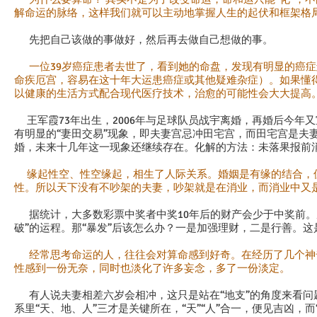
解命运的脉络，这样我们就可以主动地掌握人生的起伏和框架格
先把自己该做的事做好，然后再去做自己想做的事。
一位39岁癌症患者去世了，看到她的命盘，发现有明显的癌
命疾厄宫，容易在这十年大运患癌症或其他疑难杂症）。如果懂
以健康的生活方式配合现代医疗技术，治愈的可能性会大大提高
王军霞73年出生，2006年与足球队员战宇离婚，再婚后今年
有明显的“妻田交易”现象，即夫妻宫忌冲田宅宫，而田宅宫是夫
婚，未来十几年这一现象还继续存在。化解的方法：未落果报前
缘起性空、性空缘起，相生了人际关系。婚姻是有缘的结合，
性。所以天下没有不吵架的夫妻，吵架就是在消业，而消业中又
据统计，大多数彩票中奖者中奖10年后的财产会少于中奖前。从
破”的运程。那“暴发”后该怎么办？一是加强理财，二是行善。这
经常思考命运的人，往往会对算命感到好奇。在经历了几个神
性感到一份无奈，同时也淡化了许多妄念，多了一份淡定。
有人说夫妻相差六岁会相冲，这只是站在“地支”的角度来看问
系里“天、地、人”三才是关键所在，“天”“人”合一，便见吉凶，而